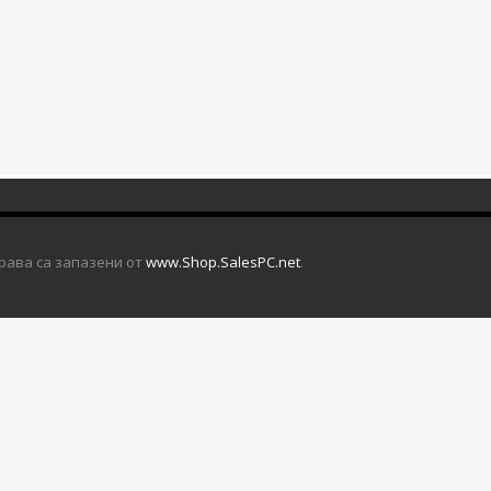
права са запазени от
www.Shop.SalesPC.net
.