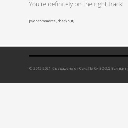
You're definitely on the right track!
[woocommerce_checkout]
© 2015-2021. Създадено от Селс Пи Си ЕООД. Всички 