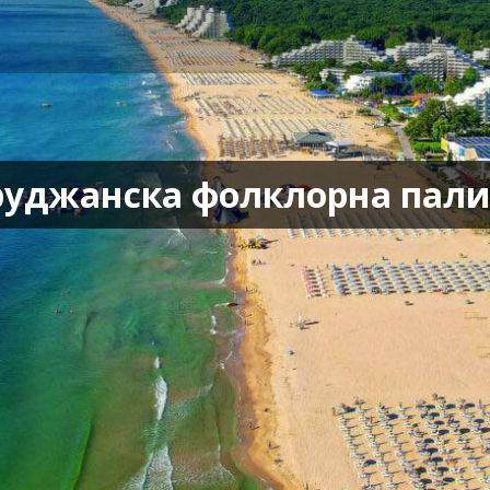
бруджанска фолклорна пали