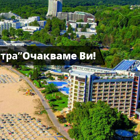
тра”
Очакваме Ви!